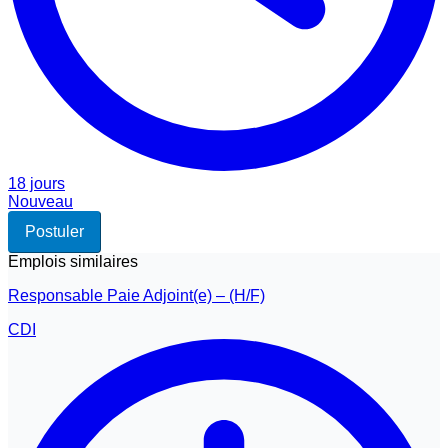
18 jours
Nouveau
Postuler
Emplois similaires
Responsable Paie Adjoint(e) – (H/F)
CDI