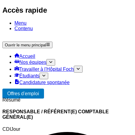
Accès rapide
Menu
Contenu
Ouvrir le menu principal
Accueil
Nos équipes
Travailler à l'Hôpital Foch
Étudiants
Candidature spontanée
Offres d'emploi
Résumé
RESPONSABLE / RÉFÉRENT(E) COMPTABLE
GÉNÉRAL(E)
CDI
Jour