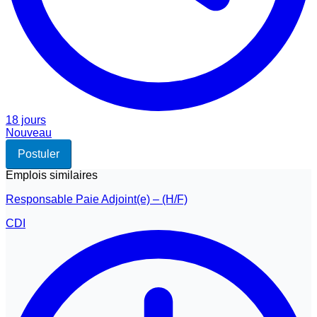
18 jours
Nouveau
Postuler
Emplois similaires
Responsable Paie Adjoint(e) – (H/F)
CDI