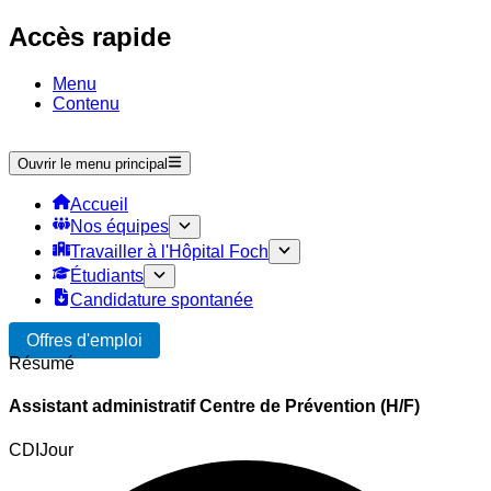
Accès rapide
Menu
Contenu
Ouvrir le menu principal
Accueil
Nos équipes
Travailler à l'Hôpital Foch
Étudiants
Candidature spontanée
Offres d'emploi
Résumé
Assistant administratif Centre de Prévention (H/F)
CDI
Jour