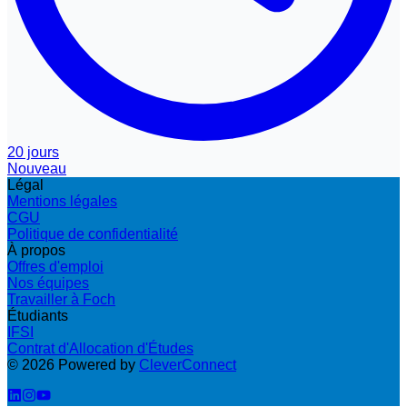
20 jours
Nouveau
Légal
Mentions légales
CGU
Politique de confidentialité
À propos
Offres d'emploi
Nos équipes
Travailler à Foch
Étudiants
IFSI
Contrat d'Allocation d'Études
©
2026
Powered by
CleverConnect