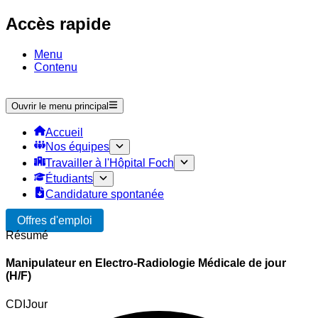
Accès rapide
Menu
Contenu
Ouvrir le menu principal
Accueil
Nos équipes
Travailler à l'Hôpital Foch
Étudiants
Candidature spontanée
Offres d'emploi
Résumé
Manipulateur en Electro-Radiologie Médicale de jour
(H/F)
CDI
Jour