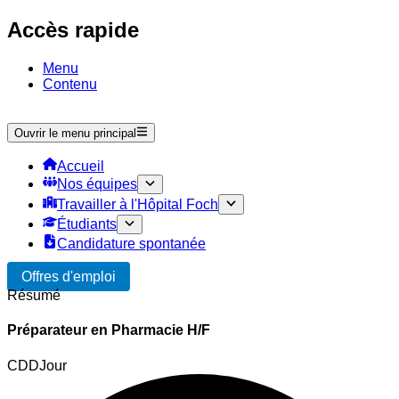
Accès rapide
Menu
Contenu
Ouvrir le menu principal
Accueil
Nos équipes
Travailler à l'Hôpital Foch
Étudiants
Candidature spontanée
Offres d'emploi
Résumé
Préparateur en Pharmacie H/F
CDD
Jour