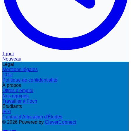
1 jour
Nouveau
Légal
Mentions légales
CGU
Politique de confidentialité
À propos
Offres d'emploi
Nos équipes
Travailler à Foch
Étudiants
IFSI
Contrat d'Allocation d'Études
©
2026
Powered by
CleverConnect