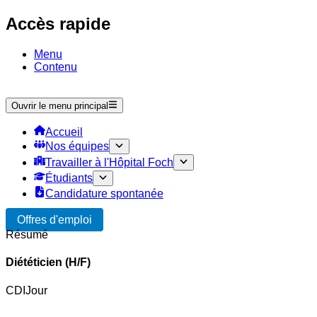
Accès rapide
Menu
Contenu
Ouvrir le menu principal
Accueil
Nos équipes
Travailler à l'Hôpital Foch
Étudiants
Candidature spontanée
Offres d'emploi
Résumé
Diététicien (H/F)
CDI
Jour