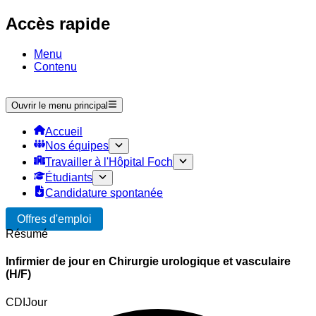
Accès rapide
Menu
Contenu
Ouvrir le menu principal
Accueil
Nos équipes
Travailler à l'Hôpital Foch
Étudiants
Candidature spontanée
Offres d'emploi
Résumé
Infirmier de jour en Chirurgie urologique et vasculaire
(H/F)
CDI
Jour